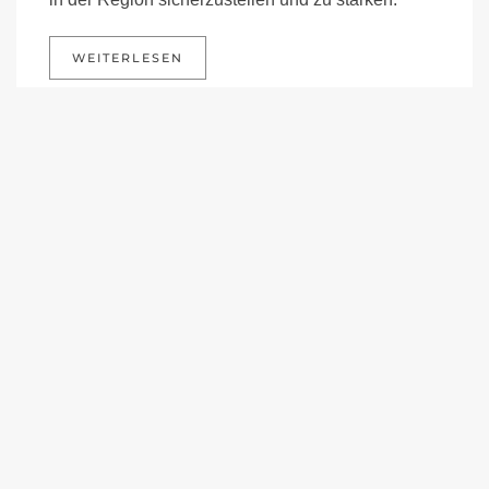
WEITERLESEN
NETZWERKPARTNER
Partner des Kindergesundheitsnetzwerkes sind
Ärzte und Einrichtungen der Kinder- und
Jugendmedizin, ostbayerische Landkreise und
Städte sowie weitere medizinische und soziale