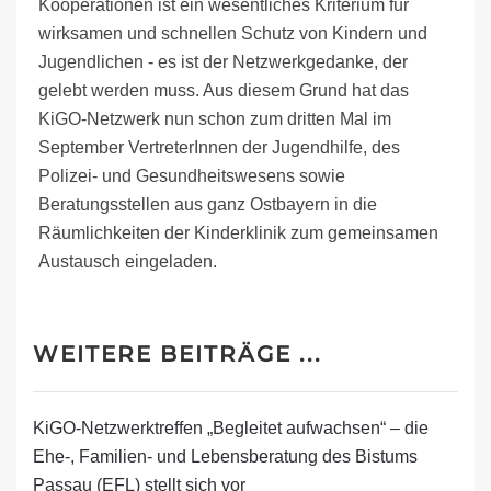
Kooperationen ist ein wesentliches Kriterium für
wirksamen und schnellen Schutz von Kindern und
Jugendlichen - es ist der Netzwerkgedanke, der
gelebt werden muss. Aus diesem Grund hat das
KiGO-Netzwerk nun schon zum dritten Mal im
September VertreterInnen der Jugendhilfe, des
Polizei- und Gesundheitswesens sowie
Beratungsstellen aus ganz Ostbayern in die
Räumlichkeiten der Kinderklinik zum gemeinsamen
Austausch eingeladen.
Weiterlesen
WEITERE BEITRÄGE ...
GESUNDHEITS­EINRICHTUNGEN
KiGO-Netzwerktreffen „Begleitet aufwachsen“ – die
DES LANDKREISES PASSAU
Ehe-, Familien- und Lebensberatung des Bistums
SIND NEUER PARTNER IM
Passau (EFL) stellt sich vor