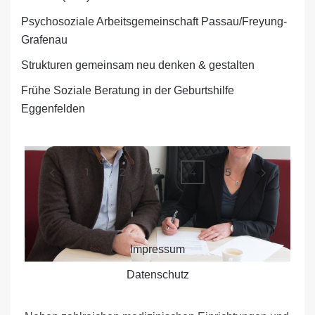
KINDER- UND FAMILIEN­
Psychosoziale Arbeitsgemeinschaft Passau/Freyung-
GESUNDHEITS­NETZWERK
Grafenau
OSTBAYERN
Strukturen gemeinsam neu denken & gestalten
Frühe Soziale Beratung in der Geburtshilfe
Eggenfelden
1
2
3
4
5
Impressum
Datenschutz