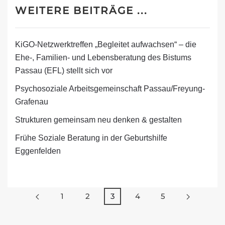
Behindertenhilfe und ist Kerngedanke unseres
WEITERE BEITRÄGE ...
Kinder- und Familiengesundheitsnetzwerkes
Ostbayern.
KiGO-Netzwerktreffen „Begleitet aufwachsen“ – die
Im Januar trafen sich Experten aus dem
Ehe-, Familien- und Lebensberatung des Bistums
Gesundheits- und Sozialwesen aus ganz
Passau (EFL) stellt sich vor
Niederbayern in der Hochschule Landshut, um
Psychosoziale Arbeitsgemeinschaft Passau/Freyung-
gemeinsam zu diskutieren und neue Strategien für
Grafenau
die Förderung der gesundheitlichen
Strukturen gemeinsam neu denken & gestalten
Chancengleichheit zu entwickeln damit besonders
benachteiligte Kinder und Jugendliche erreicht
Frühe Soziale Beratung in der Geburtshilfe
werden können.
Eggenfelden
Weiterlesen
1
2
3
4
5